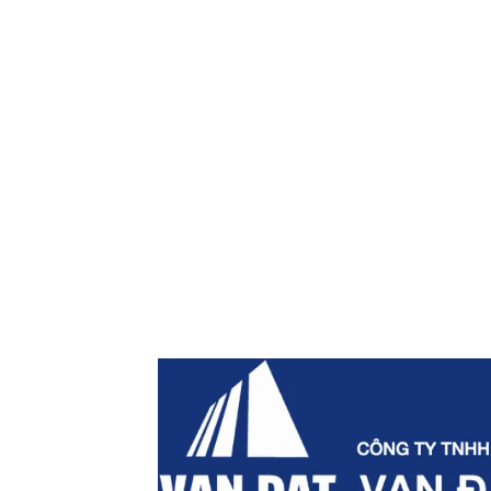
CÔNG TY TNHH SXTM VẠN ĐẠT
Address
Lot No. II-1, 2nd Industrial Group,
Binh Industrial Park, Tay Thanh W
Chi Minh City, Viet Nam.
Phone
028-38161975
Address
Lot No. II-1, 2nd Industrial Group,
Binh Industrial Park, Tay Thanh W
Tan Phu District, Ho Chi Minh City
Nam.
Tel
028-38161975 - 38162734
Email
contact@vandat.com
Website
www.vandat.com