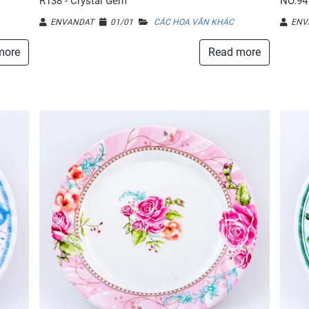
R138 - Crystal Gem
NO.94 
ENVANDAT
01/01
CÁC HOA VĂN KHÁC
ENV
more
Read more