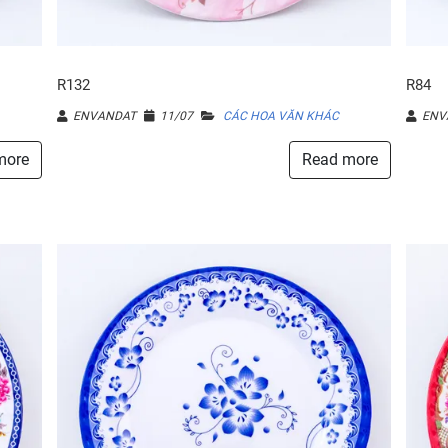
R132
R84
ENVANDAT
11/07
CÁC HOA VĂN KHÁC
ENV
more
Read more