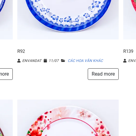
R92
R139
ENVANDAT
11/07
CÁC HOA VĂN KHÁC
ENV
more
Read more